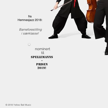
fra
Hemnesjazz 2018:
Barneforestilling
i særklasse!
nominert
til
spellemanns
-
prisen
2019!
© 2018 Yellow Ball Music