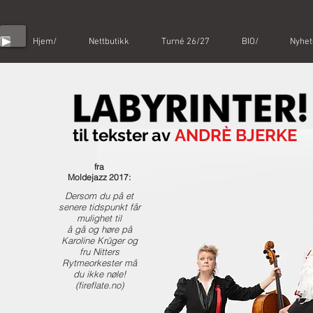
Hjem/
Nettbutikk
Turné 26/27
BIO/
Nyhet
til tekster av
ANDRÈ BJERKE
fra
Moldejazz 2017:
Dersom du på et
senere tidspunkt får
mulighet til
å gå og høre på
Karoline Krüger og
fru Nitters
Rytmeorkester må
du ikke nøle!
(fireflate.no)