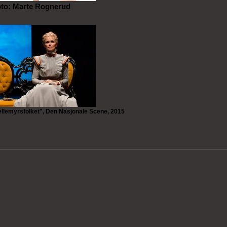
oto: Marte Rognerud
ellemyrsfolket", Den Nasjonale Scene, 2015