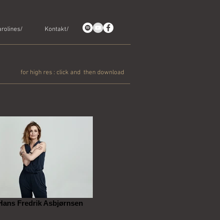
rolines/
Kontakt/
for high res : click and then download
 Hans Fredrik Asbjørnsen