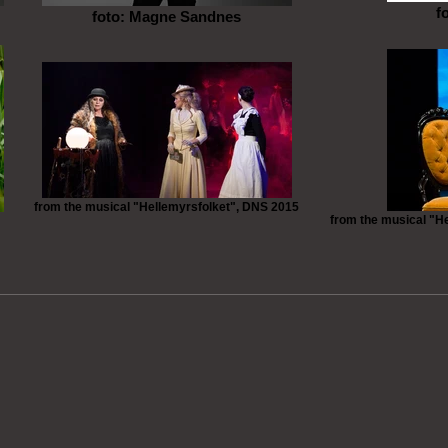
f
foto: Magne Sandnes
from the musical "Hellemyrsfolket", DNS 2015
from the musical "H