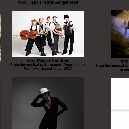
foto: Hans Fredrik Asbjørnsen
foto: Magne Sandnes
foto
From the musical performance "Peter and the
from the musical p
Wolf", Hordaland Teater 2013
ensem