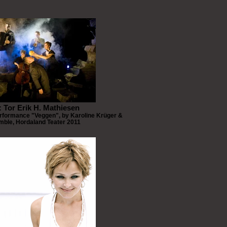
: Tor Erik H. Mathiesen
erformance "Veggen", by Karoline Krüger &
ble, Hordaland Teater 2011