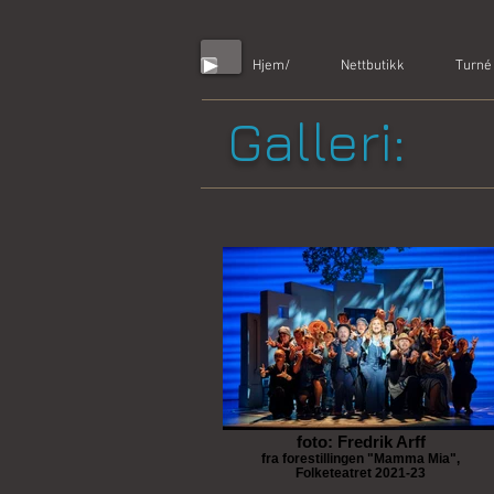
Hjem/
Nettbutikk
Turné
Galleri:
foto: Fredrik Arff
fra forestillingen "Mamma Mia",
Folketeatret 2021-23